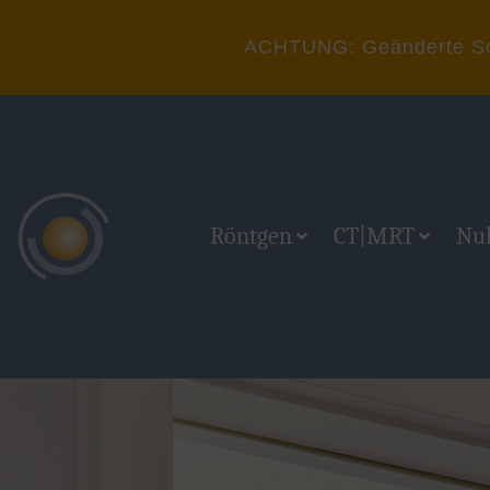
ACHTUNG: Geänderte Somm
Röntgen
CT|MRT
Nu