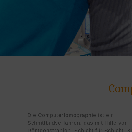
Comp
Die Computertomographie ist ein
Dosisreduzierungstechnologien ausgestattet und
Schnittbildverfahren, das mit Hilfe von
ermöglicht durch automatisierte Scanoptimierungen
Röntgenstrahlen, Schicht für Schicht, 3
eine ausgezeichnete Bildqualität. Neben