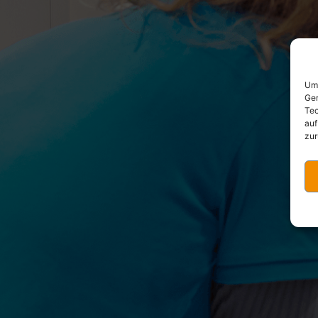
Um 
Ger
Tec
auf
zur