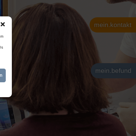
mein.kontakt
um
Ds
mein.befund
en