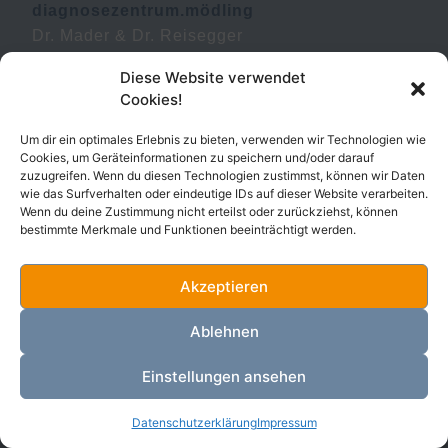
diagnosezentrum.mödling
Dr. Mader & Dr. Reisegger
Hauptstraße 38
Diese Website verwendet
2340 Mödling
Cookies!
öffnungszeiten
Um dir ein optimales Erlebnis zu bieten, verwenden wir Technologien wie
Montag bis Donnerstag:
Cookies, um Geräteinformationen zu speichern und/oder darauf
07.00-19.00 Uhr
zuzugreifen. Wenn du diesen Technologien zustimmst, können wir Daten
Freitag: 07.00-16.00 Uhr
wie das Surfverhalten oder eindeutige IDs auf dieser Website verarbeiten.
Wenn du deine Zustimmung nicht erteilst oder zurückziehst, können
röntgenordination
bestimmte Merkmale und Funktionen beeinträchtigt werden.
Montag bis Donnerstag:
07.00-18.00 Uhr
Akzeptieren
Freitag: 07.00-16.00 Uhr
Ablehnen
ACHTUNG: Öffnungszeiten unserer
Röntgenabteilung vom 6.Juli bis 04.September
Einstellungen ansehen
finden Sie hier!
Datenschutzerklärung
Impressum
mein.termin