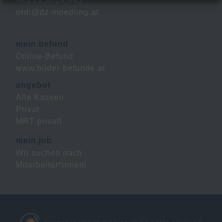
+43 2236 24 445
ordi@dz-moedling.at
mein.befund
Online-Befund
www.bilder-befunde.at
angebot
Alle Kassen
Privat
MRT privat!
mein.job
Wir suchen nach
Mitarbeiter*innen!