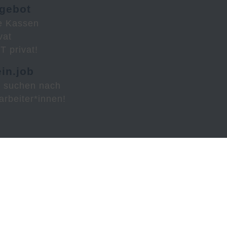
gebot
le Kassen
vat
 privat!
in.job
r suchen nach
arbeiter*innen!