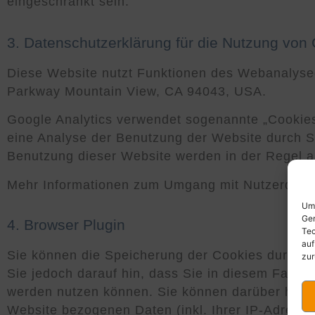
eingeschränkt sein.
3. Datenschutzerklärung für die Nutzung von 
Diese Website nutzt Funktionen des Webanalysedi
Parkway Mountain View, CA 94043, USA.
Google Analytics verwendet sogenannte „Cookies
eine Analyse der Benutzung der Website durch S
Benutzung dieser Website werden in der Regel a
Mehr Informationen zum Umgang mit Nutzerdaten 
Um 
Ger
4. Browser Plugin
Tec
auf
Sie können die Speicherung der Cookies durch ei
zur
Sie jedoch darauf hin, dass Sie in diesem Fall g
werden nutzen können. Sie können darüber hinau
Website bezogenen Daten (inkl. Ihrer IP-Adresse