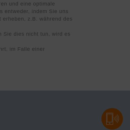
en und eine optimale
s entweder, indem Sie uns
st erheben, z.B. während des
Sie dies nicht tun, wird es
t, im Falle einer