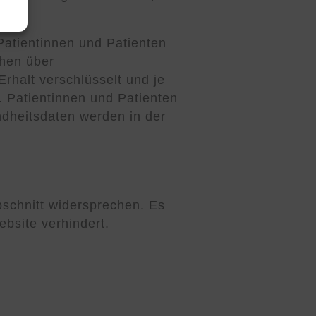
atientinnen und Patienten
chen über
rhalt verschlüsselt und je
. Patientinnen und Patienten
dheitsdaten werden in der
bschnitt widersprechen. Es
bsite verhindert.