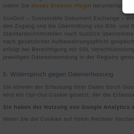
indem Sie
dieses Browser-Plugin
herunterladen u
SusDoX – Sustainable Dokument Exchange – ermög
den Zugang und die Übermittlung von Bild- und 
Standardschnittstellen nach SusDoX übernommen.
nach gesetzlicher Aufbewahrungspflicht gespeich
erfolgt bei Berechtigung mit SSL Verschlüsselu
jeweiligen Datenanwendung in der Registry geso
5. Widerspruch gegen Datenerfassung
Sie können der Erfassung Ihrer Daten durch Goog
wird ein Opt-Out-Cookie gesetzt, der die Erfass
Sie haben der Nutzung von Google Analytics a
Wenn Sie die Cookies auf Ihrem Rechner lösche