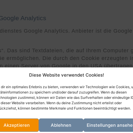
Google Analytics
enstes Google Analytics. Anbieter ist die Google
“. Das sind Textdateien, die auf Ihrem Computer 
ie ermöglichen. Die durch den Cookie erzeugten I
n einen Server von Google in den USA übertragen 
Diese Website verwendet Cookies!
bei Google Analytics finden Sie in der
Datenschu
dir ein optimales Erlebnis zu bieten, verwenden wir Technologien wie Cookies, 
äteinformationen zu speichern und/oder darauf zuzugreifen. Wenn du diesen
hnologien zustimmst, können wir Daten wie das Surfverhalten oder eindeutige I
 dieser Website verarbeiten. Wenn du deine Zustimmung nicht erteilst oder
ne entsprechende Einstellung Ihrer Browser-Softw
ückziehst, können bestimmte Merkmale und Funktionen beeinträchtigt werden.
egebenenfalls nicht sämtliche Funktionen dieser W
s die Erfassung der durch den Cookie erzeugten 
Akzeptieren
Ablehnen
Einstellungen anseh
) an Google sowie die Verarbeitung dieser Daten 