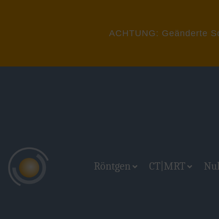
ACHTUNG: Geänderte Somm
Röntgen
CT|MRT
Nu