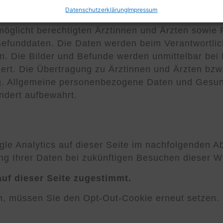
nd installieren.
Datenschutzerklärung
Impressum
licht berechtigten Ärztinnen und Ärzten sowie P
Befunddaten. Die Daten werden beim Verantwortli
 Die Bilder und Befunde werden unmittelbar bei E
ert. Die Übertragung zu Ärztinnen und Ärzten bzw
ng. Allgemeine personenbezogene Daten und Gesun
ndert aufbewahrt.
le Analytics auf dieser Seite im nachfolgenden A
ung Ihrer Daten bei zukünftigen Besuchen dieser We
uf dieser Seite zugestimmt.
n, müssen Sie den Opt-Out-Cookie erneut setzen.