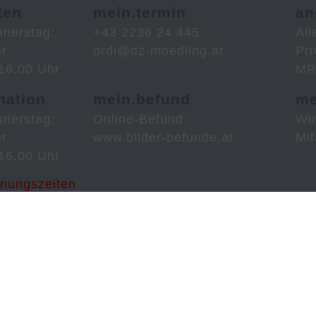
ten
mein.termin
an
nnerstag:
+43 2236 24 445
Al
hr
ordi@dz-moedling.at
Pri
-16.00 Uhr
MRT
nation
mein.befund
me
nnerstag:
Online-Befund
Wi
hr
www.bilder-befunde.at
Mit
-16.00 Uhr
nungszeiten
nabteilung
 04.September
!