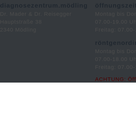
diagnosezentrum.mödling
öffnungszei
Dr. Mader & Dr. Reisegger
Montag bis Do
Hauptstraße 38
07.00-19.00 U
2340 Mödling
Freitag: 07.00
röntgenordi
Montag bis Do
07.00-18.00 U
Freitag: 07.00
ACHTUNG: Öff
unserer Röntge
vom 6.Juli bis
finden Sie hier