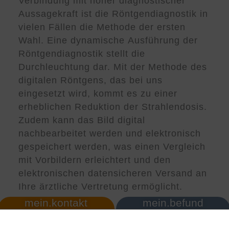
Verbindung mit hoher diagnostischer
Aussagekraft ist die Röntgendiagnostik in
vielen Fällen die Methode der ersten
Wahl. Eine dynamische Ausführung der
Röntgendiagnostik stellt die
Durchleuchtung dar. Mit der Methode des
digitalen Röntgens, das bei uns
eingesetzt wird, kommt es zu einer
erheblichen Reduktion der Strahlendosis.
Zudem kann das Bild digital
nachbearbeitet werden und elektronisch
gespeichert werden, was einen Vergleich
mit Vorbildern erleichtert und den
elektronischen datensicheren Versand an
Ihre ärztliche Vertretung ermöglicht.
mein.kontakt
mein.befund